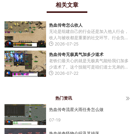
相关文章
热血传奇怎么收人
无论是组建自己的行会还是加入他人行会，
收人与被收都是重要的社交环节。行会负责
人可以通过特定指令向其他玩家发出邀请，
2026-07-25
或由玩家主动向行会管理人提交申请。 系
热血传奇无极真气加多少道术
统会设计明确
老铁们最关心的就是无极真气能给我们加多
少道术了。这个技能可是咱们道士兄弟的看
家本领，施展时能让道术在短时间内大幅提
2026-07-22
升。技能等级不同带来的增幅也不同，一级
时道术能提
热门资讯
热血传奇流星火雨任务怎么做
07-19
热血传奇怪物介绍及其掉落