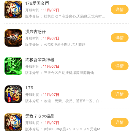
176爱国金币
详情
开服时间：
11月/07日
版本介绍：
挂机自动？高爆良心.无隐藏无坑有时间就是
洪兴古惑仔
详情
开服时间：
11月/07日
版本介绍：
公益0冲通全图无坑无套路
终极吾辈新神器
详情
开服时间：
11月/07日
版本介绍：
三天合区自动挂机浑源渾源斩仙
1.76
详情
开服时间：
11月/07日
版本介绍：
攻速、元素、极品、通宵5个区、白天10个区
无敌７６大极品
详情
开服时间：
11月/07日
版本介绍：
(特殊Buff极品+９９９９９９元素Max）