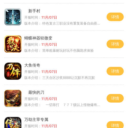
新手村
详情
开服时间：
11月/07日
版本介绍：
特色复古三职业没有重复装备自由搭配私
蝴蝶神器轻微变
详情
开服时间：
11月/07日
版本介绍：
简单粗暴耐玩好玩不伤脑跪求体验
大鱼传奇
详情
开服时间：
11月/07日
版本介绍：
三天合区沙奖8888让沉默不再沉默
最快的刀
详情
开服时间：
11月/07日
版本介绍：
一切靠打 ７７７级以上怪物爆终极
万劫主宰专属
详情
开服时间：
11月/07日