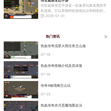
传世超级变态手游
为玩家们打造
传世超级变态手游是一款备受玩家喜爱的手
机游戏。它以其独特的游戏玩法和精彩的剧
情故事，吸引了众多玩家的目光。今天，我
2026-01-31
将为大家介绍一下这款游戏的具体玩法。传
世超级变态
热门资讯
热血传奇流星火雨任务怎么做
07-19
热血传奇怪物介绍及其掉落
07-19
传奇4秘境峰怎么玩
07-23
热血传奇赤月恶魔地图走法