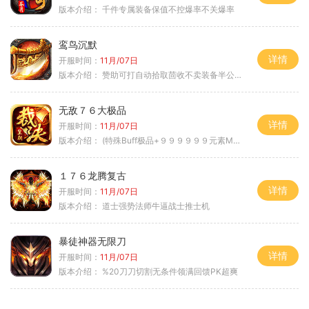
版本介绍：
千件专属装备保值不控爆率不关爆率
鸾鸟沉默
详情
开服时间：
11月/07日
版本介绍：
赞助可打自动拾取茴收不卖装备半公益服
无敌７６大极品
详情
开服时间：
11月/07日
版本介绍：
(特殊Buff极品+９９９９９９元素Max）
１７６龙腾复古
详情
开服时间：
11月/07日
版本介绍：
道士强势法师牛逼战士推士机
暴徒神器无限刀
详情
开服时间：
11月/07日
版本介绍：
%20刀刀切割无条件领满回馈PK超爽