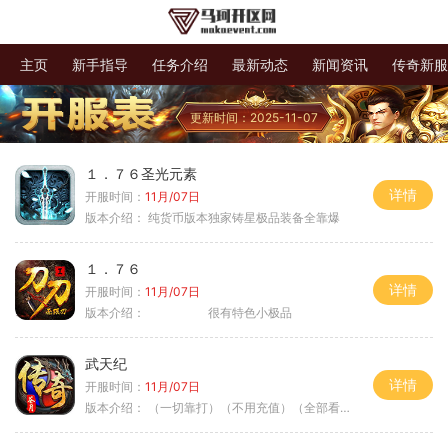
主页
新手指导
任务介绍
最新动态
新闻资讯
传奇新服
更新时间：2025-11-07
１．７６圣光元素
详情
开服时间：
11月/07日
版本介绍：
纯货币版本独家铸星极品装备全靠爆
１．７６
详情
开服时间：
11月/07日
版本介绍：
很有特色小极品
武天纪
详情
开服时间：
11月/07日
版本介绍：
（一切靠打）（不用充值）（全部看脸）