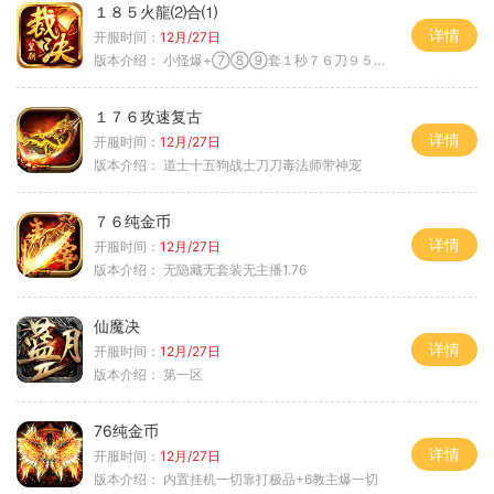
１８５火龍⑵合⑴
详情
开服时间：
12月/27日
版本介绍：
小怪爆+⑦⑧⑨套１秒７６刀９５范围捡
１７６攻速复古
详情
开服时间：
12月/27日
版本介绍：
道士十五狗战士刀刀毒法师带神宠
７６纯金币
详情
开服时间：
12月/27日
版本介绍：
无隐藏无套装无主播1.76
仙魔决
详情
开服时间：
12月/27日
版本介绍：
第一区
76纯金币
详情
开服时间：
12月/27日
版本介绍：
内置挂机一切靠打极品+6教主爆一切