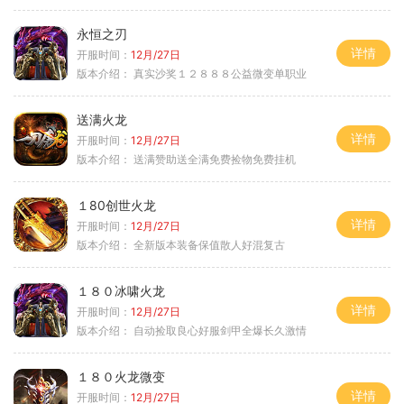
永恒之刃
详情
开服时间：
12月/27日
版本介绍：
真实沙奖１２８８８公益微变单职业
送满火龙
详情
开服时间：
12月/27日
版本介绍：
送满赞助送全满免费捡物免费挂机
１80创世火龙
详情
开服时间：
12月/27日
版本介绍：
全新版本装备保值散人好混复古
１８０冰啸火龙
详情
开服时间：
12月/27日
版本介绍：
自动捡取良心好服剑甲全爆长久激情
１８０火龙微变
详情
开服时间：
12月/27日