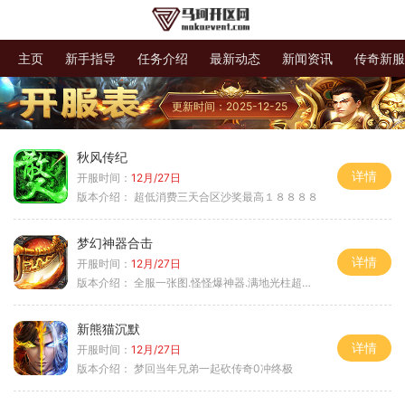
主页
新手指导
任务介绍
最新动态
新闻资讯
传奇新服
更新时间：2025-12-25
秋风传纪
详情
开服时间：
12月/27日
版本介绍：
超低消费三天合区沙奖最高１８８８８
梦幻神器合击
详情
开服时间：
12月/27日
版本介绍：
全服一张图.怪怪爆神器.满地光柱超激情
新熊猫沉默
详情
开服时间：
12月/27日
版本介绍：
梦回当年兄弟一起砍传奇0冲终极