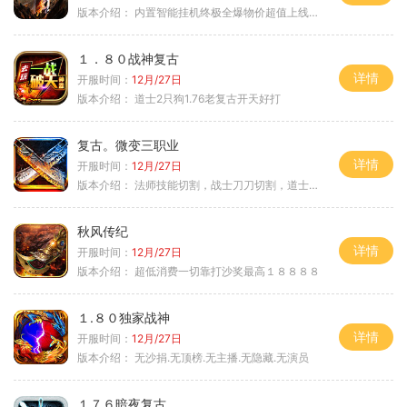
版本介绍：
内置智能挂机终极全爆物价超值上线送神器
１．８０战神复古
详情
开服时间：
12月/27日
版本介绍：
道士2只狗1.76老复古开天好打
复古。微变三职业
详情
开服时间：
12月/27日
版本介绍：
法师技能切割，战士刀刀切割，道士宠物秒怪
秋风传纪
详情
开服时间：
12月/27日
版本介绍：
超低消费一切靠打沙奖最高１８８８８
１.８０独家战神
详情
开服时间：
12月/27日
版本介绍：
无沙捐.无顶榜.无主播.无隐藏.无演员
１７６暗夜复古